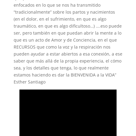
enfocados en lo que se no
s ha transmitido
“tradicionalmente” sobre los partos y nacimientos
(en el dolor, en el sufrimiento, en que es algo
traumático, en que es algo dificultoso…) ….eso puede
ser, pero también en que puedan abrir la mente a lo
que es un acto de Amor y de Conciencia, en el que
RECURSOS que como la voz y la respiración nos
pueden ayudar a estar abiertos a esa conexión, a ese
saber que más allá de la propia experiencia, el cómo
sea, y los detalles que tenga, lo que realmente
estamos haciendo es dar la BIENVENIDA a la VIDA”
Esther Santiago