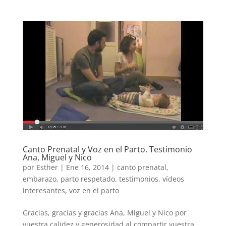
Canto Prenatal y Voz en el Parto. Testimonio
Ana, Miguel y Nico
por
Esther
|
Ene 16, 2014
|
canto prenatal
,
embarazo
,
parto respetado
,
testimonios
,
vídeos
interesantes
,
voz en el parto
Gracias, gracias y gracias Ana, Miguel y Nico por
vuestra calidez y generosidad al compartir vuestra