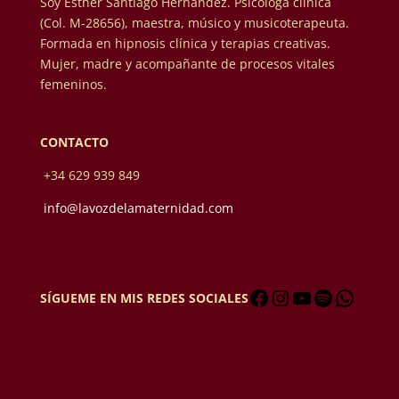
Soy Esther Santiago Hernández. Psicóloga clínica
(Col. M-28656), maestra, músico y musicoterapeuta.
Formada en hipnosis clínica y terapias creativas.
Mujer, madre y acompañante de procesos vitales
femeninos.
CONTACTO
+34 629 939 849
info@lavozdelamaternidad.com
Facebook
Instagram
YouTube
Spotify
Whats
SÍGUEME EN MIS REDES SOCIALES