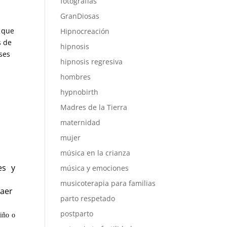
fotografías
GranDiosas
y que
Hipnocreación
s de
hipnosis
ses
hipnosis regresiva
hombres
hypnobirth
Madres de la Tierra
maternidad
mujer
música en la crianza
es y
música y emociones
musicoterapia para familias
raer
parto respetado
postparto
niño o