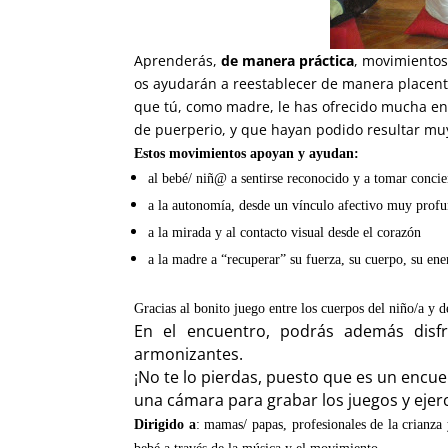
Aprenderás,
de manera práctica
, movimientos
os ayudarán a reestablecer de manera placente
que tú, como madre, le has ofrecido mucha en
de puerperio, y que hayan podido resultar mu
Estos movimientos apoyan y ayudan:
al bebé/ niñ@ a sentirse reconocido y a tomar concie
a la autonomía, desde un vínculo afectivo muy prof
a la mirada y al contacto visual desde el corazón
a la madre a “recuperar” su fuerza, su cuerpo, su ener
Gracias al bonito juego entre los cuerpos del niño/a y
En el encuentro, podrás además disfr
armonizantes.
¡No te lo pierdas, puesto que es un encuen
una cámara para grabar los juegos y ejerc
Dirigido a
: mamas/ papas, profesionales de la crianza 