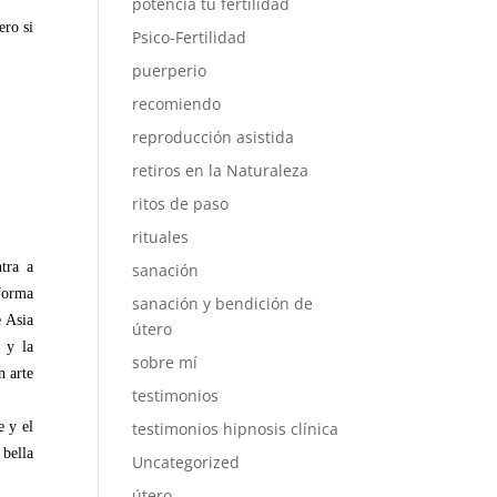
potencia tu fertilidad
ero si
Psico-Fertilidad
puerperio
recomiendo
reproducción asistida
retiros en la Naturaleza
ritos de paso
rituales
tra a
sanación
forma
sanación y bendición de
e Asia
útero
 y la
sobre mí
n arte
testimonios
e y el
testimonios hipnosis clínica
 bella
Uncategorized
útero