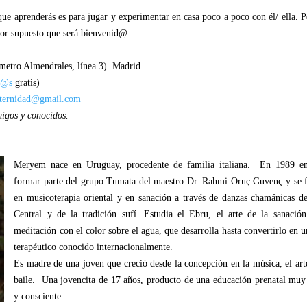
que aprenderás es para jugar y experimentar en casa poco a poco con él/ ella. P
por supuesto que será bienvenid@.
(metro Almendrales, línea 3). Madrid.
ñ@s
gratis)
aternidad@gmail.com
migos y conocidos.
Meryem nace en Uruguay, procedente de familia italiana. En 1989 en
formar parte del grupo Tumata del maestro Dr. Rahmi Oruç Guvenç y se 
en musicoterapia oriental y en sanación a través de danzas chamánicas d
Central y de la tradición sufí. Estudia el Ebru, el arte de la sanación
meditación con el color sobre el agua, que desarrolla hasta convertirlo en u
terapéutico conocido internacionalmente.
Es madre de una joven que creció desde la concepción en la música, el art
baile. Una jovencita de 17 años, producto de una educación prenatal muy
y consciente.