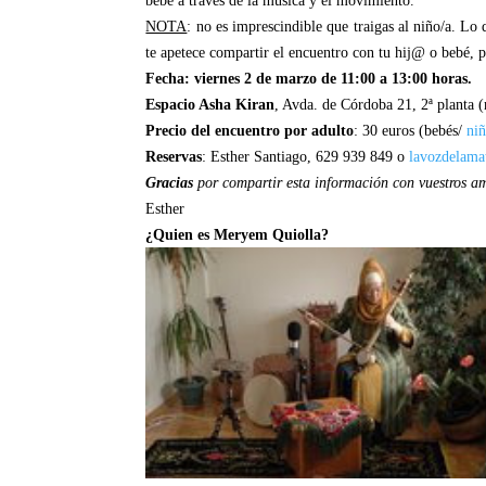
bebé a través de la música y el movimiento.
NOTA
: no es imprescindible que traigas al niño/a. Lo 
te apetece compartir el encuentro con tu hij@ o bebé, 
Fecha: viernes 2 de marzo de 11:00 a 13:00 horas.
Espacio Asha Kiran
, Avda. de Córdoba 21, 2ª planta 
Precio del encuentro por adulto
: 30 euros (bebés/
ni
Reservas
: Esther Santiago, 629 939 849 o
lavozdelam
Gracias
por compartir esta información con vuestros a
Esther
¿Quien es Meryem Quiolla?