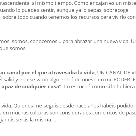
y trascendental al mismo tiempo. Cómo encajan es un miste
cuando lo puedes sentir, aunque ya lo sepas, sobrecoge
sobre todo cuando tenemos los recursos para vivirlo con
mos, somos, conocemos… para abrazar una nueva vida. U
r que somos.
 canal por el que atravesaba la vida
, UN CANAL DE V
Él salió y en ese vacío algo entró de nuevo en mí: PODER. E
 capaz de cualquier cosa”
. Lo escuché como si lo hubiera
 vida. Quienes me seguís desde hace años habéis podido
s en muchas culturas son considerados como ritos de pas
, jamás serás la misma….