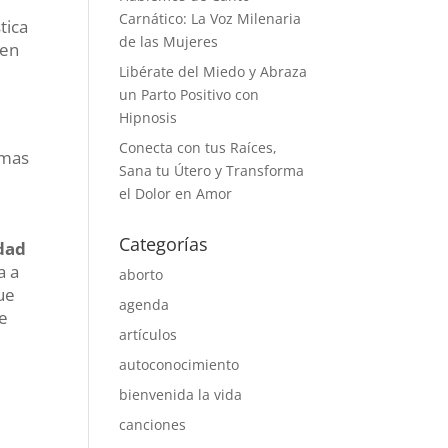
Carnático: La Voz Milenaria
tica
de las Mujeres
 en
Libérate del Miedo y Abraza
un Parto Positivo con
Hipnosis
Conecta con tus Raíces,
emas
Sana tu Útero y Transforma
el Dolor en Amor
Categorías
dad
a a
aborto
ue
agenda
e
artículos
autoconocimiento
bienvenida la vida
canciones