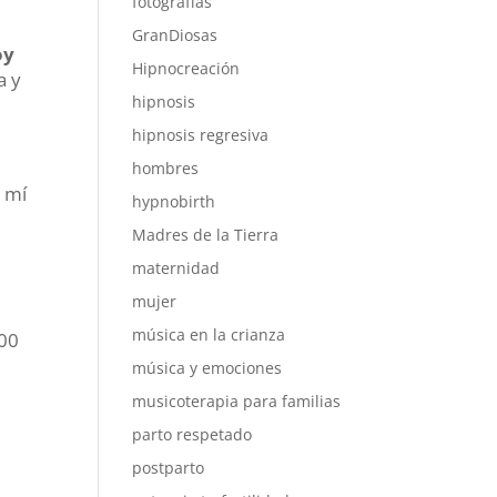
fotografías
GranDiosas
oy
Hipnocreación
a y
hipnosis
hipnosis regresiva
hombres
a mí
hypnobirth
Madres de la Tierra
maternidad
mujer
música en la crianza
000
música y emociones
musicoterapia para familias
parto respetado
postparto