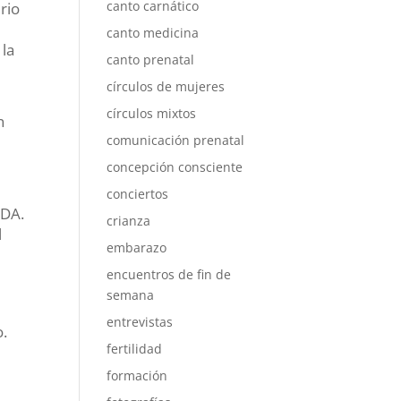
canto carnático
rio
canto medicina
 la
canto prenatal
círculos de mujeres
círculos mixtos
n
comunicación prenatal
concepción consciente
conciertos
IDA.
crianza
l
embarazo
encuentros de fin de
semana
entrevistas
o.
fertilidad
formación