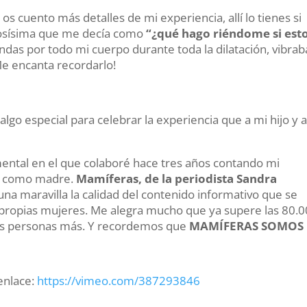
s
os cuento más detalles de mi experiencia, allí lo tienes si
ciosísima que me decía como
“¿qué hago riéndome si est
das por todo mi cuerpo durante toda la dilatación, vibrab
Me encanta recordarlo!
lgo especial para celebrar la experiencia que a mi hijo y 
ental en el que colaboré hace tres años contando mi
én como madre.
Mamíferas, de la periodista Sandra
una maravilla la calidad del contenido informativo que se
s propias mujeres. Me alegra mucho que ya supere las 80.
chas personas más. Y recordemos que
MAMÍFERAS SOMOS
enlace:
https://vimeo.com/
387293846