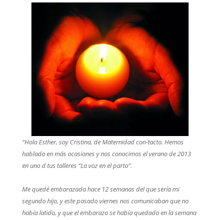
“Hola Esther, soy Cristina, de Maternidad con-tacto. Hemos
hablado en más ocasiones y nos conocimos el verano de 2013
en uno d tus talleres “La voz en el parto”.
Me quedé embarazada hace 12 semanas del que sería mi
segundo hijo, y este pasado viernes nos comunicaban que no
había latido, y que el embarazo se había quedado en la semana