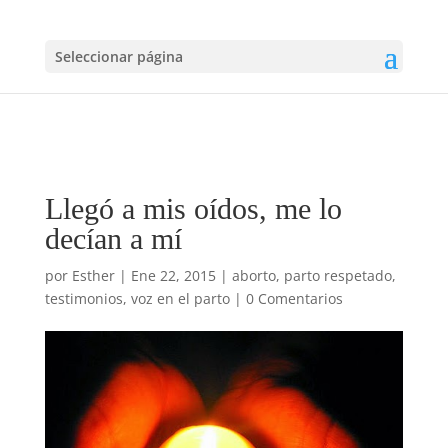
Seleccionar página
Llegó a mis oídos, me lo
decían a mí
por
Esther
|
Ene 22, 2015
|
aborto
,
parto respetado
,
testimonios
,
voz en el parto
|
0 Comentarios