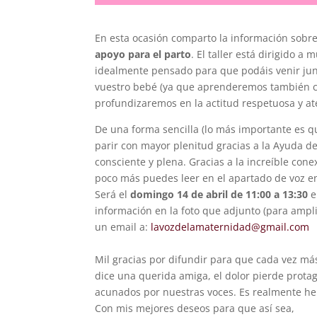
En esta ocasión comparto la información sobr
apoyo para el parto
. El taller está dirigido a
idealmente pensado para que podáis venir jun
vuestro bebé (ya que aprenderemos también c
profundizaremos en la actitud respetuosa y at
De una forma sencilla (lo más importante es 
parir con mayor plenitud gracias a la Ayuda de
consciente y plena. Gracias a la increíble con
poco más puedes leer en el apartado de voz en
Será el
domingo 14 de abril de 11:00 a 13:30
e
información en la foto que adjunto (para ampli
un email a:
lavozdelamaternidad@gmail.com
Mil gracias por difundir para que cada vez m
dice una querida amiga, el dolor pierde prot
acunados por nuestras voces. Es realmente her
Con mis mejores deseos para que así sea,