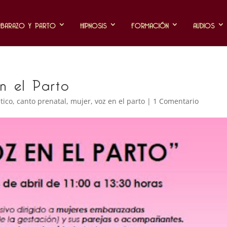
MBARAZO Y PARTO
HIPNOSIS
FORMACIÓN
AUDIOS
n el Parto
tico
,
canto prenatal
,
mujer
,
voz en el parto
|
1 Comentario