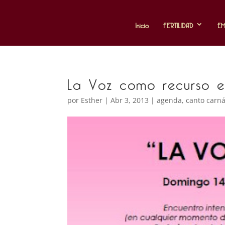
Inicio
FERTILIDAD
E
La Voz como recurso e
por
Esther
|
Abr 3, 2013
|
agenda
,
canto carná