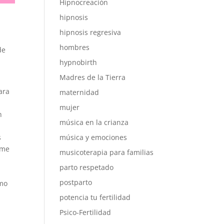
Hipnocreación
hipnosis
hipnosis regresiva
hombres
de
hypnobirth
Madres de la Tierra
ara
maternidad
mujer
n
música en la crianza
música y emociones
s
ome
musicoterapia para familias
parto respetado
postparto
omo
potencia tu fertilidad
Psico-Fertilidad