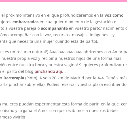
e el próximo intensivo en el que profundizaremos en la
voz como
 mujeres
embarazadas
en cualquier momento de la gestación e
to a vuestra pareja o
acompañante
en vuestro parto/ nacimiento 
ómo acompañar con la voz, recursos, masajes, imágenes… y
enta que necesita una mujer cuando está de parto).
que es un recurso natural!) Aaaaaaaaaaaaaaaabriremos con Amor p
 nuestra propia voz y recibir a nuestros hijos de una forma más
exión entre nuestra boca y nuestra vagina! Si quieres profundizar u
 el parto del blog
pinchando aquí
.
n
Darterapia
(Pinto). A solo 20 km de Madrid por la A-4. Tenéis má
arla pinchar sobre ella). Podéis reservar vuestra plaza escribiénd
ás mujeres puedan experimentar esta forma de parir, en la que, c
agonismo y lo gana el Amor con que recibimos a nuestros bebés
moso vivirlo!