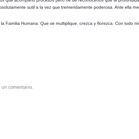
s que acompaño procesos pero he de reconocerlos que la profundida
Absolutamente sutil a la vez que tremendamente poderosa. Ante ella m
la Familia Humana. Que se multiplique, crezca y florezca.
Con todo m
 un comentario.