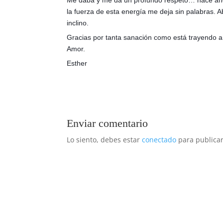
Me daba y me da un profundo respeto… hace año
la fuerza de esta energía me deja sin palabras. 
inclino.
Gracias por tanta sanación como está trayendo a 
Amor.
Esther
Enviar comentario
Lo siento, debes estar
conectado
para publicar