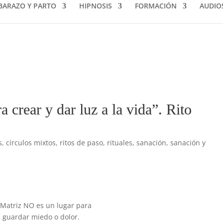
BARAZO Y PARTO
HIPNOSIS
FORMACIÓN
AUDIO
a crear y dar luz a la vida”. Rito
s
,
círculos mixtos
,
ritos de paso
,
rituales
,
sanación
,
sanación y
 Matriz NO es un lugar para
guardar miedo o dolor.