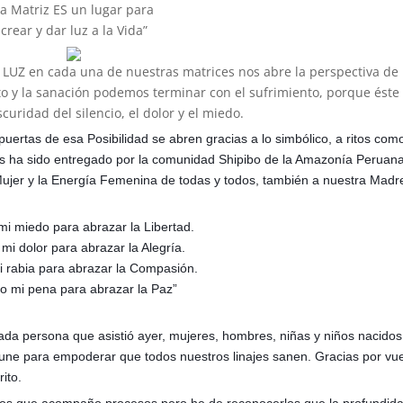
La Matriz ES un lugar para
crear y dar luz a la Vida”
e LUZ en cada una de nuestras matrices nos abre la perspectiva de
 y la sanación podemos terminar con el sufrimiento, porque éste
scuridad del silencio, el dolor y el miedo.
ertas de esa Posibilidad se abren gracias a lo simbólico, a ritos como
nos ha sido entregado por la comunidad Shipibo de la Amazonía Peruana
 Mujer y la Energía Femenina de todas y todos, también a nuestra Madr
mi miedo para abrazar la Libertad.
 mi dolor para abrazar la Alegría.
i rabia para abrazar la Compasión.
to mi pena para abrazar la Paz”
cada persona que asistió ayer, mujeres, hombres, niñas y niños nacidos
une para empoderar que todos nuestros linajes sanen. Gracias por vu
rito.