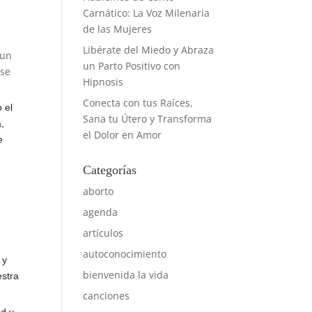
Carnático: La Voz Milenaria
de las Mujeres
Libérate del Miedo y Abraza
 un
un Parto Positivo con
 se
Hipnosis
Conecta con tus Raíces,
 el
Sana tu Útero y Transforma
,
el Dolor en Amor
e
Categorías
aborto
agenda
artículos
autoconocimiento
 y
bienvenida la vida
estra
canciones