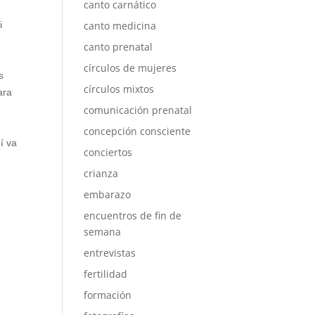
canto carnático
i
canto medicina
canto prenatal
círculos de mujeres
s
círculos mixtos
ara
comunicación prenatal
concepción consciente
í va
conciertos
crianza
embarazo
encuentros de fin de
semana
entrevistas
fertilidad
formación