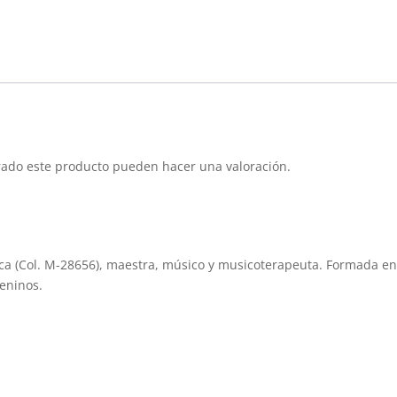
individual
-
Canto
Carnático
o
Maternal
cantidad
rado este producto pueden hacer una valoración.
ca (Col. M-28656), maestra, músico y musicoterapeuta. Formada en h
eninos.