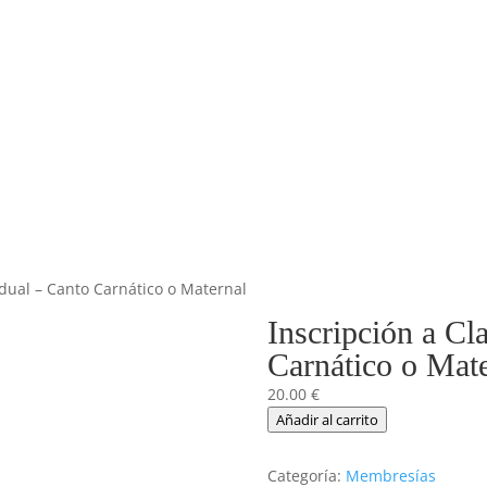
idual – Canto Carnático o Maternal
Inscripción a Cl
Carnático o Mate
20.00
€
Inscripción
Añadir al carrito
a
Clase
Categoría:
Membresías