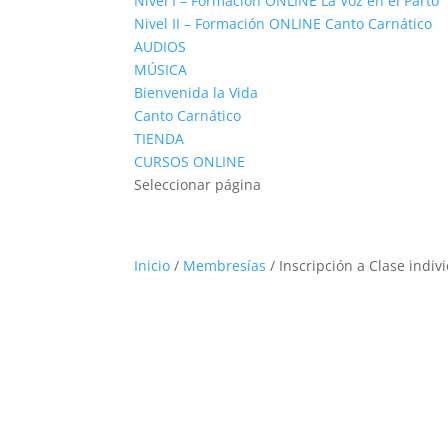
Nivel I – Formación ONLINE La Voz en el Parto
Nivel II – Formación ONLINE Canto Carnático
AUDIOS
MÚSICA
Bienvenida la Vida
Canto Carnático
TIENDA
CURSOS ONLINE
Seleccionar página
Inicio
/
Membresías
/ Inscripción a Clase indiv