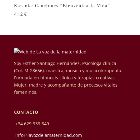
Karaoke Canciones “Bienvenida la Vida”
4.12
€
Soy Esther Santiago Hernández. Psicóloga clínica
(Col. M-28656), maestra, músico y musicoterapeuta.
Formada en hipnosis clínica y terapias creativas.
Mujer, madre y acompañante de procesos vitales
femeninos.
CONTACTO
+34 629 939 849
info@lavozdelamaternidad.com